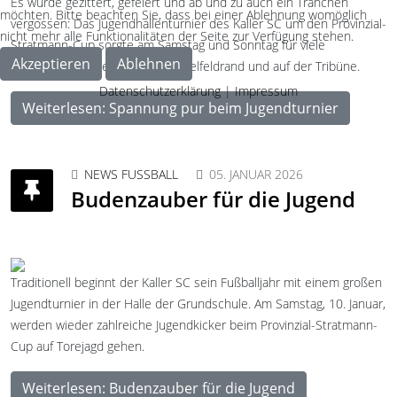
Es wurde gezittert, gefeiert und ab und zu auch ein Tränchen
möchten. Bitte beachten Sie, dass bei einer Ablehnung womöglich
vergossen: Das Jugendhallenturnier des Kaller SC um den Provinzial-
nicht mehr alle Funktionalitäten der Seite zur Verfügung stehen.
Stratmann-Cup sorgte am Samstag und Sonntag für viele
Akzeptieren
Ablehnen
Emotionen auf dem Feld, am Spielfeldrand und auf der Tribüne.
Datenschutzerklärung
|
Impressum
Weiterlesen: Spannung pur beim Jugendturnier
NEWS FUSSBALL
05. JANUAR 2026
Budenzauber für die Jugend
Traditionell beginnt der Kaller SC sein Fußballjahr mit einem großen
Jugendturnier in der Halle der Grundschule. Am Samstag, 10. Januar,
werden wieder zahlreiche Jugendkicker beim Provinzial-Stratmann-
Cup auf Torejagd gehen.
Weiterlesen: Budenzauber für die Jugend