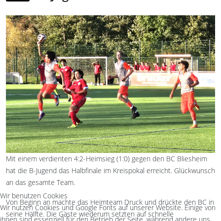
Mit einem verdienten 4:2-Heimsieg (1:0) gegen den BC Bliesheim
hat die B-Jugend das Halbfinale im Kreispokal erreicht. Glückwunsch
an das gesamte Team.
Wir benutzen Cookies
Von Beginn an machte das Heimteam Druck und drückte den BC in
Wir nutzen Cookies und Google Fonts auf unserer Website. Einige von
seine Hälfte. Die Gäste wiederum setzten auf schnelle
ihnen sind essenziell für den Betrieb der Seite, während andere uns