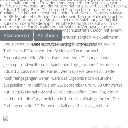
Umschaltmomente. Trotz der Überlegenheit der Schützlinge von
helfen, diese Website und die Nutzererfahrung zu verbessern (Tracking
Eduard Zubiks, Björn Golbach und Stephan Köster dauerte es bis
Cookies). Sie können selbst entscheiden, ob Sie die Cookies zulassen
zu 36. Minute, ehe Bennet Tümmler sein Team in Führung brachte.
möchten. Bitte beachten Sie, dass bei einer Ablehnung womöglich
Kurz nach dem Wiederanpfiff erhöhte Ramo Husak auf 2:0. In der
nicht mehr alle Funktionalitäten der Seite zur Verfügung stehen.
56. Minute gelang Bliesheim der Anschlusstreffer. Doch mit einem
Akzeptieren
Ablehnen
Doppelschlag innerhalb weniger Minuten sorgten Mick Saßmann
und Alexandru Moga dann für die Vorentscheidung. Der zweite
Datenschutzerklärung
|
Impressum
Treffer des BC kurz vor dem Schlusspfiff war nur noch
Ergebniskosmetik. „Wir sind sehr zufrieden. Die Jungs haben
gekämpft und wollten das Spiel unbedingt gewinnen“, freute sich
Eduard Zubiks nach der Partie. „Wenn unsere beiden Alutreffer
noch reingegangen wären, wäre das Ergebnis noch deutlicher
ausgefallen.“ Im Halbfinale am 25. September um 18.30 Uhr wartet
nun die JSG Herhahn-Morsbach-Schöneseiffen. Einen Tag vorher
sind bereits die C-Jugendlichen in ihrem Halbfinale gefordert. Die
Partie gegen die JSG Erft wird in Kall um 18 Uhr angepfiffen.