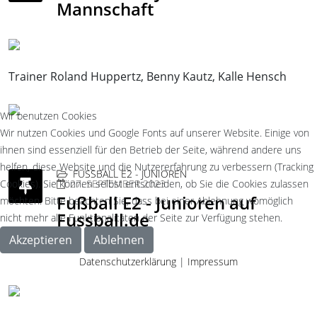
Mannschaft
Trainer Roland Huppertz, Benny Kautz, Kalle Hensch
Wir benutzen Cookies
Wir nutzen Cookies und Google Fonts auf unserer Website. Einige von
ihnen sind essenziell für den Betrieb der Seite, während andere uns
helfen, diese Website und die Nutzererfahrung zu verbessern (Tracking
FUSSBALL E2 - JUNIOREN
Cookies). Sie können selbst entscheiden, ob Sie die Cookies zulassen
27. SEPTEMBER 2023
Fußball E2 - Junioren auf
möchten. Bitte beachten Sie, dass bei einer Ablehnung womöglich
Fussball.de
nicht mehr alle Funktionalitäten der Seite zur Verfügung stehen.
Akzeptieren
Ablehnen
Datenschutzerklärung
|
Impressum