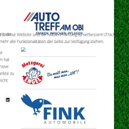
hr beim
fen, diese Website und die Nutzererfahrung zu verbessern (Tracking
ehr alle Funktionalitäten der Seite zur Verfügung stehen.
ne
um hat
nsive
unkte zu
nicht