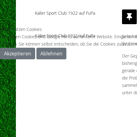
Kaller Sport Club 1922 auf FuPa
Wir benutzen Cookies
Kaller Sport Club 1922 auf FuPa
Sehr ho
Wir nutzen Cookies und Google Fonts auf unserer Website. Einige von i
SV Conc
Cookies). Sie können selbst entscheiden, ob Sie die Cookies zulassen m
Akzeptieren
Ablehnen
Der Gegn
bisheri
gerade 
die Pro
sammeln
unter d