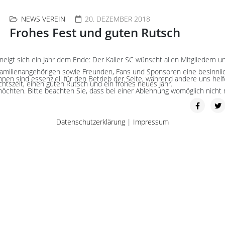
NEWS VEREIN
20. DEZEMBER 2018
Frohes Fest und guten Rutsch
neigt sich ein Jahr dem Ende: Der Kaller SC wünscht allen Mitgliedern u
amilienangehörigen sowie Freunden, Fans und Sponsoren eine besinnli
hnen sind essenziell für den Betrieb der Seite, während andere uns hel
htszeit, einen guten Rutsch und ein frohes neues Jahr.
öchten. Bitte beachten Sie, dass bei einer Ablehnung womöglich nicht m
Datenschutzerklärung
|
Impressum