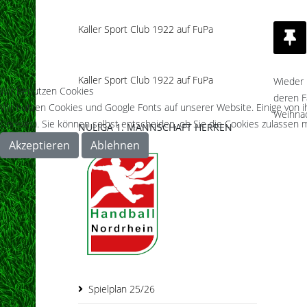
Kaller Sport Club 1922 auf FuPa
Kaller Sport Club 1922 auf FuPa
Wieder 
Wir benutzen Cookies
deren F
Wir nutzen Cookies und Google Fonts auf unserer Website. Einige von i
Weihnac
Cookies). Sie können selbst entscheiden, ob Sie die Cookies zulassen m
NULIGA 1. MANNSCHAFT HERREN
Akzeptieren
Ablehnen
Spielplan 25/26