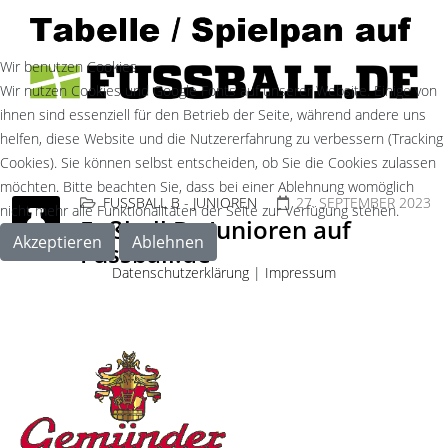
Wir benutzen Cookies
Wir nutzen Cookies und Google Fonts auf unserer Website. Einige von
ihnen sind essenziell für den Betrieb der Seite, während andere uns
helfen, diese Website und die Nutzererfahrung zu verbessern (Tracking
Cookies). Sie können selbst entscheiden, ob Sie die Cookies zulassen
möchten. Bitte beachten Sie, dass bei einer Ablehnung womöglich
FUSSBALL B - JUNIOREN
27. SEPTEMBER 2023
nicht mehr alle Funktionalitäten der Seite zur Verfügung stehen.
Fußball B - Junioren auf
Akzeptieren
Ablehnen
Fussball.de
Datenschutzerklärung
|
Impressum