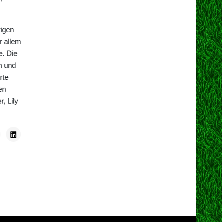
tigen
r allem
e. Die
n und
rte
en
, Lily