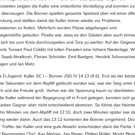
nzweiten zeigten die Kaller eine ordentliche Vorstellung und konnten z
v überzeugen. Die Bonner spielten gesamte Spielzeit über mit einer off
kung und stellten damit die Kaller immer wieder vor Probleme,
stationen zu finden. Mehrfach wurden Pässe abgefangen und
genstöße gelaufen. Positiv war, dass es den Gästen aber auch imme
 sich bis zum Kreis durchzuspielen und Tore zu werfen. Auf der Gegens
erte Torwart Paul Colditz mit tollen Paraden eine höhere Niederlage. W
n Saadi Alnafkosh, Florian Schröder, Emil Bastgen, Hendrik Schumacher
gen und Ian Metz.
ga D-Jugend: Kaller SC I – Bonner JSG IV 14:13 (8:6).
Erst als der letzt
te Sekunden vor dem Abpfiff geblockt worden war, war der Sieg unter
h und die Freude groß. Vorher war die Spannung kaum zu überbieten
die Kaller während der Begegnung oft in Front gelegen, konnten sich 
tarken Gegner aber nicht entscheidend absetzen. So führte das Heim
hn Minuten vor dem Abpfiff mit 12:10, doch zwei Minuten später war d
ng wieder dahin. Auch das 13:12 konterten die Bonner umgehend. Doc
r Treffer der Kaller und eine gute Abwehr entscheiden dann die Partie.
 Baumgarten (Tor), Kay Metzen, Jan Reger, Philipp Müller, Moritz Blum