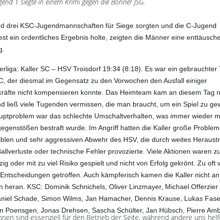
gend 1 siegte in einem Krimi gegen die Bonner JSG.
 drei KSC-Jugendmannschaften für Siege sorgten und die C-Jugend
st ein ordentliches Ergebnis holte, zeigten die Männer eine enttäusch
g.
erliga: Kaller SC – HSV Troisdorf 19:34 (8:18).
Es war ein gebrauchter 
, der diesmal im Gegensatz zu den Vorwochen den Ausfall einiger
äfte nicht kompensieren konnte. Das Heimteam kam an diesem Tag ni
nd ließ viele Tugenden vermissen, die man braucht, um ein Spiel zu ge
ptproblem war das schlechte Umschaltverhalten, was immer wieder m
genstößen bestraft wurde. Im Angriff hatten die Kaller große Problem
xiblen und sehr aggressiven Abwehr des HSV, die durch weites Heraust
Ballverluste oder technische Fehler provozierte. Viele Aktionen waren 
zig oder mit zu viel Risiko gespielt und nicht von Erfolg gekrönt. Zu oft
 Entscheidungen getroffen. Auch kämpferisch kamen die Kaller nicht an
 heran. KSC: Dominik Schnichels, Oliver Linzmayer, Michael Offerzier 
aniel Schade, Simon Wilms, Jan Hamacher, Dennis Krause, Lukas Fase
an Poensgen, Jonas Drehsen, Sascha Schülter, Jan Hübsch, Pierre Am
hnen sind essenziell für den Betrieb der Seite, während andere uns hel