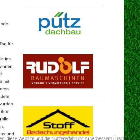
ende
Tag für
e ins
winnen.
it
e mit
reten
zudem
 wurden
 ihre
(alle
n,
bus und
fen, diese Website und die Nutzererfahrung zu verbessern (Tracking