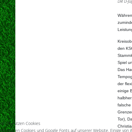
Die D-Ju
Während
zuminde
Leistun
Kreisob
den KSC
Stammkr
Spiel u
Das Hau
Tempoge
der fle
einige 
halbher
falsche
Grenzen
Tor), D
Wir benutzen Cookies
Christi
Wir nutzen Cookies und Google Fonts auf unserer Website. Einige von i