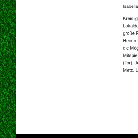
Isabell
Kreisli
Lokalde
große P
Heimma
die Mög
Mitspie
(Tor), 
Metz, L