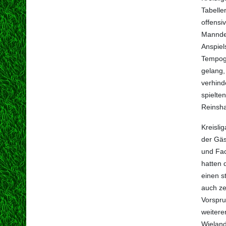
Tabelle
offensi
Manndec
Anspiel
Tempoge
gelang,
verhind
spielte
Reinsha
Kreisli
der Gäs
und Fac
hatten 
einen s
auch ze
Vorspru
weitere
Wieland