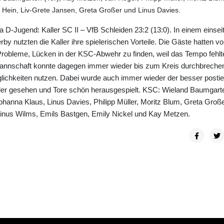
a Hein, Liv-Grete Jansen, Greta Großer und Linus Davies.
ga D-Jugend: Kaller SC II – VfB Schleiden 23:2 (13:0).
In einem einsei
rby nutzten die Kaller ihre spielerischen Vorteile. Die Gäste hatten vo
robleme, Lücken in der KSC-Abwehr zu finden, weil das Tempo fehlt
nnschaft konnte dagegen immer wieder bis zum Kreis durchbreche
lichkeiten nutzen. Dabei wurde auch immer wieder der besser postie
ler gesehen und Tore schön herausgespielt. KSC: Wieland Baumgart
Johanna Klaus, Linus Davies, Philipp Müller, Moritz Blum, Greta Großer
inus Wilms, Emils Bastgen, Emily Nickel und Kay Metzen.