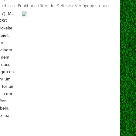
ehr alle Funktionalitäten der Seite zur Verfügung stehen.
0:7).
Mit
-KSC-
ickelte
pielt
er
h einem
h dem
 dass
 gab es
ehr um
m Tor um
 in der
ften
beln.
axima