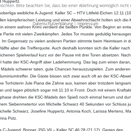
 Huppertz.
öchten. Bitte beachten Sie, dass bei einer Ablehnung womöglich nicht m
oberliga weibliche A-Jugend: Kaller SC – HTV Littfeld-Eichen 12:11 (1
ollen kämpferischen Leistung und einer Abwehrschlacht holten sich die
Datenschutzerklärung
|
Impressum
in einem wahren Krimi verdient die beiden Punkte. Von Beginn an entw
ne Partie mit vielen Zweikämpfen. Jedes Tor musste geduldig herausges
 Im Gegensatz zu vielen anderen Partien stimmte beim Heimteam in d
Hälfte aber die Trefferquote. Auch deshalb konnten sich die Kaller nac
ichenen Spielverlauf kurz vor der Pause mit drei Toren absetzen. Nac
 hatte der KSC-Angriff aber Ladehemmung. Das lag zum einen daran,
e Mädels schwerer taten, gute Chancen herauszuspielen. Zum anderen
Aluminiumtreffer. Die Gäste bissen sich zwar auch oft an der KSC-Abw
rke Torhüterin Jule Piana die Zähne aus, kamen aber trotzdem langsa
an und lagen plötzlich sogar mit 11:10 in Front. Doch mit einem Kraftakt
phase drehten die KSC-Mädels den Spieß noch einmal herum und dur
nem Siebenmetertor von Michelle Schwarz 40 Sekunden vor Schluss ju
chelle Schwarz, Josefine Huppertz, Antonia Koch, Larissa Mertens, M
ina Pütz.
ga C-Jugend: Bonner JSG VII – Kaller SC 46:28 (21:12).
Gegen den