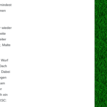
umindest
enen
r wieder
eite
eiter
, Malte
e Wurf
 Dach
. Dabei
gegen
team
er
h ein
 KSC:
,