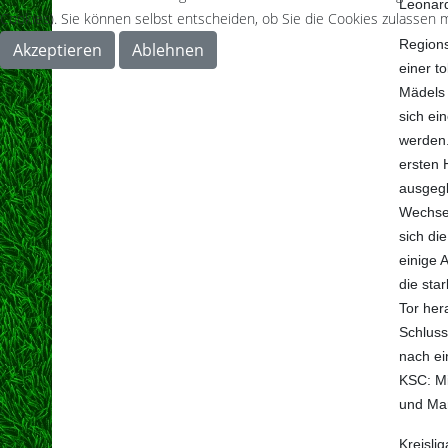
Leonard
Cookies). Sie können selbst entscheiden, ob Sie die Cookies zulassen m
Regions
Akzeptieren
Ablehnen
einer t
Mädels 
sich ei
werden.
ersten 
ausgegl
Wechsel
sich di
einige 
die sta
Tor her
Schluss
nach ei
KSC: Mi
und Mar
Kreisli