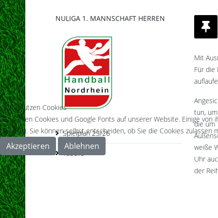
NULIGA 1. MANNSCHAFT HERREN
Mit Aus
Für die
auflauf
Angesic
Wir benutzen Cookies
tun, um
Wir nutzen Cookies und Google Fonts auf unserer Website. Einige von i
die um 
Cookies). Sie können selbst entscheiden, ob Sie die Cookies zulassen m
Spielplan 25/26
Außense
Akzeptieren
Ablehnen
weiße W
Tabelle
Uhr auc
der Rei