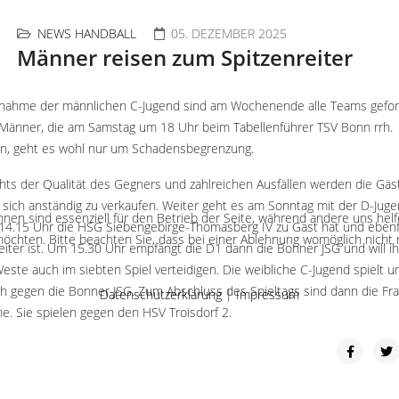
NEWS HANDBALL
05. DEZEMBER 2025
Männer reisen zum Spitzenreiter
nahme der männlichen C-Jugend sind am Wochenende alle Teams gefor
 Männer, die am Samstag um 18 Uhr beim Tabellenführer TSV Bonn rrh.
en, geht es wohl nur um Schadensbegrenzung.
hts der Qualität des Gegners und zahlreichen Ausfällen werden die Gäst
 sich anständig zu verkaufen. Weiter geht es am Sonntag mit der D-Juge
hnen sind essenziell für den Betrieb der Seite, während andere uns hel
14.15 Uhr die HSG Siebengebirge-Thomasberg IV zu Gast hat und ebenfa
öchten. Bitte beachten Sie, dass bei einer Ablehnung womöglich nicht m
iter ist. Um 15.30 Uhr empfängt die D1 dann die Bonner JSG und will i
este auch im siebten Spiel verteidigen. Die weibliche C-Jugend spielt 
h gegen die Bonner JSG. Zum Abschluss des Spieltags sind dann die Fr
Datenschutzerklärung
|
Impressum
he. Sie spielen gegen den HSV Troisdorf 2.