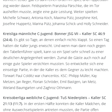
zog wieder davon. Feldspielerin Franziska Pärschke, die im Tor
aushelfen musste, zeigte eine gute Leistung. Weiter spielten
Michelle Schwarz, Antonia Koch, Maxima Pütz, Josephine Keil,
Josefine Huppertz, Marina Pütz, Johanna Schick und Holly Schneider.
Kreisliga männliche C-Jugend: Bonner JSG VII – Kaller SC 46:9
(24:4).
Es gibt so Tage, an denen einfach nichts klappt. So einen Tag
hatten die Kaller Jungs erwischt. Und wenn man dann noch gegen
den Tabellenführer spielt, kann so ein Spiel sehr schnell zu einer
deutlichen Angelegenheit werden. Zumal die Gäste auch noch auf
einige gute Spieler verzichten mussten. So entwickelte sich eine
einseitige Partie, in der die Kaller es dem Gegner zu leicht machten.
Torwart Paul Colditz war chancenlos. KSC: Philipp Müller, Kay
Metzen, Jan Reger, Florian Schröder, Emil Bastgen, Ian Metz,
Wieland Baumgarten und Zaghroz Othmann.
Kreisoberliga weibliche C-Jugend: TuS Niederpleis – Kaller SC
21:13 (11:7).
In der ersten Hälfte konnten die Kaller Mädchen, die
ohne Auswechselspielerin antreten mussten, die Partie offen