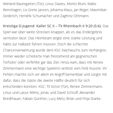
Wieland Baumgarten (Tor), Linus Davies, Moritz Blum, Malte
Reinshagen, Liv-Grete Jansen, Johanna Klaus, Jan Reger, Maximilian
Dederich, Hendrik Schumacher und Zaghroz Othmann.
Kreisliga D-Jugend: Kaller SC II – TV Rheinbach II 9:20 (5:6).
Das
Spiel war über weite Strecken knapper, als es das Endergebnis
vermuten lässt. Das Heimteam zeigte eine starke Leistung und
hätte zur Halbzeit führen müssen. Doch die schlechte
Chancenverwertung wurde dem KSC-Nachwuchs zum Verhängnis.
Immer wieder scheiterte man freistehend am gegnerischen
Torhüter oder verfehlte gar das Ziel. Hinzu kam, dass mit Renee
Zimmermann eine wichtige Spielerin verletzt vom Feld musste. Ihr
Fehlen machte sich vor allem im Angriff bemerkbar und sorgte mit
dafür, dass die Gäste die zweite Hälfte deutlich für sich
entscheiden konnten. KSC: Til Victor (Tor), Renee Zimmermann,
Linus und Lasse Wilms, Jonas und David Schruff, Alexander
Bredthauer, Fabian Günther, Lucy Metz, Brian und Finja Starke.