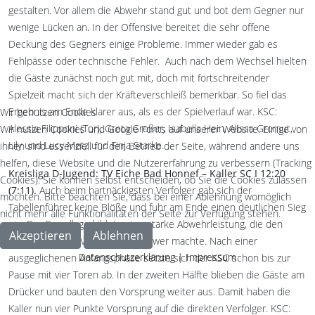
gestalten. Vor allem die Abwehr stand gut und bot dem Gegner nur
wenige Lücken an. In der Offensive bereitet die sehr offene
Deckung des Gegners einige Probleme. Immer wieder gab es
Fehlpässe oder technische Fehler.
Auch nach dem Wechsel hielten
die Gäste zunächst noch gut mit, doch mit fortschreitender
Spielzeit macht sich der Kräfteverschleiß bemerkbar. So fiel das
Ergebnis am Ende klarer aus, als es der Spielverlauf war. KSC:
Wir benutzen Cookies
Alessia Filipponi (Tor), Greta Großer, Isabella Hein, Alissa Gromut,
Wir nutzen Cookies und Google Fonts auf unserer Website. Einige von
Lily und Lucy Metz und Finja Starke.
ihnen sind essenziell für den Betrieb der Seite, während andere uns
helfen, diese Website und die Nutzererfahrung zu verbessern (Tracking
Kreisliga D-Jugend: TV Eiche Bad Honnef – Kaller SC I 12:20
Cookies). Sie können selbst entscheiden, ob Sie die Cookies zulassen
(7:11).
Auch beim hartnäckigsten Verfolger gab sich der
möchten. Bitte beachten Sie, dass bei einer Ablehnung womöglich
Tabellenführer keine Blöße und fuhr am Ende einen deutlichen Sieg
nicht mehr alle Funktionalitäten der Seite zur Verfügung stehen.
ein. Die Grundlage bildete eine starke Abwehrleistung, die den
Akzeptieren
Ablehnen
Angreifern des TV das Leben schwer machte. Nach einer
Datenschutzerklärung
|
Impressum
ausgeglichenen Anfangsphase setzte sich der KSC schon bis zur
Pause mit vier Toren ab. In der zweiten Hälfte blieben die Gäste am
Drücker und bauten den Vorsprung weiter aus. Damit haben die
Kaller nun vier Punkte Vorsprung auf die direkten Verfolger. KSC: