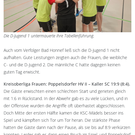
Die D-Jugend 1 untermauerte ihre Tabellenführung.
Auch vom Verfolger Bad Honnef ließ sich die D-Jugend 1 nicht
aufhalten. Gute Leistungen zeigten auch die Frauen, die weibliche
C- und die D-Jugend 2. Die männliche C hatte dagegen keinen
guten Tag erwischt.
Kreisoberliga Frauen: Poppelsdorfer HV II – Kaller SC 19:9 (8:4).
Die Gäste erwischten einen schlechten Start und gerieten gleich
mit 1:6 in Rückstand. In der Abwehr gab es zu viele Lücken, und in
der Offensive wurden die Angriffe oft überhastet abgeschlossen.
Doch Mitte der ersten Hälfte kamen die KSC-Mädels besser ins
Spiel und kämpften sich Tor um Tor heran. Die stärkste Phase
hatten die Gäste dann nach der Pause, als sie bis auf 8:9 verkürzen
konnten. Leider gab es dann einen Bruch im Spiel, und Poppelsdorf