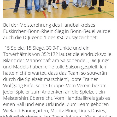
Bei der Meisterehrung des Handballkreises
Euskirchen-Bonn-Rhein-Sieg in Bonn-Beuel wurde
auch die D-Jugend 1 des KSC ausgezeichnet.
15 Spiele, 15 Siege, 30:0-Punkte und ein
Torverhältnis von 352:172 lautet die eindrucksvolle
Bilanz der Mannschaft am Saisonende. „Die Jungs
und Mädels haben eine tolle Saison gespielt. Ich
hatte nicht erwartet, dass das Team so souverän
durch die Spielzeit marschiert“, lobte Trainer
Wolfgang Kirfel seine Truppe. Vom Verein bekam
jeder Spieler zum Andenken an die Spielzeit ein
Meistershirt überreicht. Vom Handballkreis gab es
einen Ball und eine Urkunde. Zum Team gehören
Wieland Baumgarten, Moritz Blum, Linus Davies,
Malte Reinshagen, Jan Reger, Johanna Klaus, Adrian