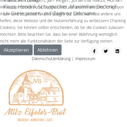
Wir benutzen Cookies
Klaus, Hendrik Schumacher, Maximilian Dederich,
Wir nutzen Cookies und Google Fonts auf unserer Website. Einige von
Liv-Grete Jansen und Zaghroz Othmann.
ihnen sind essenziell für den Betrieb der Seite, während andere uns
helfen, diese Website und die Nutzererfahrung zu verbessern (Tracking
Cookies). Sie können selbst entscheiden, ob Sie die Cookies zulassen
möchten. Bitte beachten Sie, dass bei einer Ablehnung womöglich
nicht mehr alle Funktionalitäten der Seite zur Verfügung stehen.
Akzeptieren
Ablehnen
Datenschutzerklärung
|
Impressum