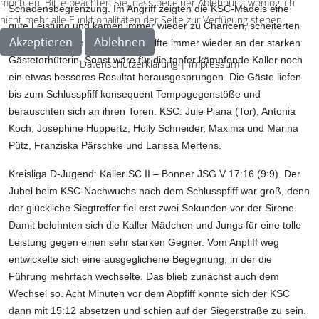
möchten. Bitte beachten Sie, dass bei einer Ablehnung womöglich
Schadensbegrenzung. Im Angriff zeigten die KSC-Mädels eine
nicht mehr alle Funktionalitäten der Seite zur Verfügung stehen.
gute Leistung und kamen immer wieder zu Chancen, scheiterten
Akzeptieren
Ablehnen
aber vor allem in der zweiten Hälfte immer wieder an der starken
Gästetorhüterin. Sonst wäre für die tapfer kämpfende Kaller noch
Datenschutzerklärung
|
Impressum
ein etwas besseres Resultat herausgesprungen. Die Gäste liefen
bis zum Schlusspfiff konsequent Tempogegenstöße und
berauschten sich an ihren Toren. KSC: Jule Piana (Tor), Antonia
Koch, Josephine Huppertz, Holly Schneider, Maxima und Marina
Pütz, Franziska Pärschke und Larissa Mertens.
Kreisliga D-Jugend: Kaller SC II – Bonner JSG V 17:16 (9:9).
Der
Jubel beim KSC-Nachwuchs nach dem Schlusspfiff war groß, denn
der glückliche Siegtreffer fiel erst zwei Sekunden vor der Sirene.
Damit belohnten sich die Kaller Mädchen und Jungs für eine tolle
Leistung gegen einen sehr starken Gegner. Vom Anpfiff weg
entwickelte sich eine ausgeglichene Begegnung, in der die
Führung mehrfach wechselte. Das blieb zunächst auch dem
Wechsel so. Acht Minuten vor dem Abpfiff konnte sich der KSC
dann mit 15:12 absetzen und schien auf der Siegerstraße zu sein.