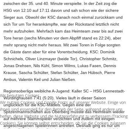
zwischen der 35. und 40. Minute verspielte. In der Zeit zog die
HSG von 12:10 auf 17:11 davon und sah schon wie der sichere
Sieger aus. Obwohl der KSC danach noch einmal zurückkam und
sich Tor um Tor herankämpfte, war der Rückstand letztlich nicht
mehr aufzuholen. Mehrfach kam das Heimteam zwar bis auf zwei
Tore heran (sechs Minuten vor dem Abpfiff stand es 22:24), aber
mehr sprang nicht mehr heraus. Mit zwei Toren in Folge sorgten
die Gäste dann aber für eine Vorentscheidung. KSC: Dominik
Schnichels, Oliver Linzmayer (beide Tor), Christopher Schmitz,
Jonas Drehsen, Nils Kühl, Simon Wilms, Lukas Fasen, Dennis
Krause, Sascha Schülter, Stefan Schülter, Jan Hübsch, Pierre
Ambus, Valentin Keil und Julian Nießen.
Regionsoberliga weibliche A-Jugend: Kaller SC – HSG Lennestadt-
Wir benutzen Cookies
Würdinghausen 7:41 (5:20).
Vieles läuft in dieser Saison
Wir nutzen Cookies und Google Fonts auf unserer Website. Einige von
unglücklich für die KSC-Mädels. Gegen eine der
ihnen sind essenziell für den Betrieb der Seite, während andere uns
Spitzenmannschaften aus Oberberg musste das Heimteam wieder
helfen, diese Website und die Nutzererfahrung zu verbessern (Tracking
auf mehrere Stammspieler verzichten und zudem mit einigen
Cookies). Sie können selbst entscheiden, ob Sie die Cookies zulassen
angeschlagenen Spielerinnen antreten. Deshalb ging es nur um