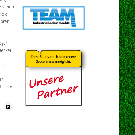
er schon
 die
ioren
iegen
Becker,
der
er
für die