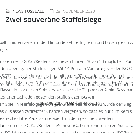
NEWS FUSSBALL
28. NOVEMBER 2023
Zwei souveräne Staffelsiege
ball-Junioren waren in der Hinrunde sehr erfolgreich und holten gleich z
iege.
unioren der JSG Kall/Keldenich/Scheven fuhren 28 von 30 möglichen Pun
den überlegener Staffelsieger. Mit 14 Punkten Vorsprung vor der JSG Ole
d/​SG92 steigt die Mannschaft damit in der Rückrunde souverän in die
hnen sind essenziell für den Betrieb der Seite, während andere uns hel
affel auf. Mit dem 3. Platz erreichte die C-Jugend einen soliden Mittelfe
öchten. Bitte beachten Sie, dass bei einer Ablehnung womöglich nicht m
r Klasse. Im vorletzten Spiel erspielte sich die Truppe von Achim Sassma
tes Unentschieden gegen den Staffelsieger JSG Ahr.
Datenschutzerklärung
|
Impressum
en Spiel in Nierfeld gegen die JSG Oleftal/​Nierfeld/​SG92 wurde der Sieg 
as Auslassen zahlreicher Chancen vergeben, so dass es nur zum Remis 
estrebte dritte Platz konnte aber trotzdem gesichert werden.
Junioren der JSG Kall/Keldenich/SchevenGolbach konnten ihren Ausruts
ie SG Erfthöhen wieder wettmachen und gewannen gegen die JSG Zwan