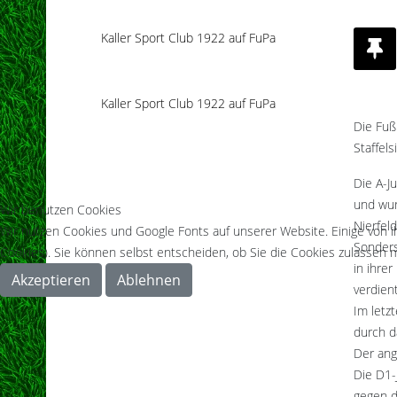
Kaller Sport Club 1922 auf FuPa
Kaller Sport Club 1922 auf FuPa
Die Fuß
Staffels
Die A-J
und wur
Wir benutzen Cookies
Nierfel
Wir nutzen Cookies und Google Fonts auf unserer Website. Einige von i
Sonderst
Cookies). Sie können selbst entscheiden, ob Sie die Cookies zulassen m
in ihre
Akzeptieren
Ablehnen
verdien
Im letzt
durch d
Der ang
Die D1-
gegen d