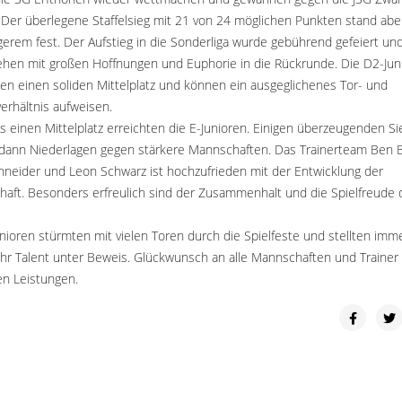
. Der überlegene Staffelsieg mit 21 von 24 möglichen Punkten stand ab
ngerem fest. Der Aufstieg in die Sonderliga wurde gebührend gefeiert und
ehen mit großen Hoffnungen und Euphorie in die Rückrunde. Die D2-Jun
ten einen soliden Mittelplatz und können ein ausgeglichenes Tor- und
erhältnis aufweisen.
ls einen Mittelplatz erreichten die E-Junioren. Einigen überzeugenden S
 dann Niederlagen gegen stärkere Mannschaften. Das Trainerteam Ben 
hneider und Leon Schwarz ist hochzufrieden mit der Entwicklung der
aft. Besonders erfreulich sind der Zusammenhalt und die Spielfreude 
unioren stürmten mit vielen Toren durch die Spielfeste und stellten imm
ihr Talent unter Beweis. Glückwunsch an alle Mannschaften und Trainer 
en Leistungen.