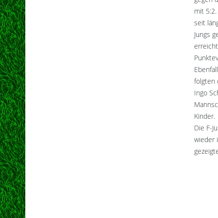
mit 5:2
seit lä
Jungs g
erreich
Punktev
Ebenfal
folgten
Ingo Sc
Mannsch
Kinder.
Die F-J
wieder 
gezeigt