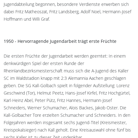
Jugendabteilung begonnen, besondere Verdienste erwerben sich
dabei Fritz Matheoszat, Fritz Landsberg, Adolf Noel, Hermann-Josef
Hoffmann und Willi Graf.
1950 - Hervorragende Jugendarbeit trägt erste Früchte
Die ersten Früchte der Jugendarbeit werden geerntet: In einem
denkwürdigen Spiel der ersten Runde der
Rheinlandbezirksmeisterschaft muss sich die A-Jugend des Kaller
SC im Waldstadion knapp mit 2:3 Alemannia Aachen geschlagen
geben. Die SG Kall-Golbach spielt in folgender Aufstellung: Lorenz
Geschwind (Tor), Helmut Peetz, Hans-Josef Kirfel, Fritz Hochgürtel,
Karl-Heinz Abel, Peter Pütz, Fritz Hannes, Hermann-Josef
Schneiders, Werner Schumacher, Alois Backes, Jakob Oster. Die
Kall-Golbacher Tore erzielten Schumacher und Schneiders. In den
Folgejahren werden insgesamt sechs Jugend-Titel (Kreismeister,
Kreispokalsieger) nach Kall geholt. Eine Kreisauswahl ohne fünf bis
sechs Kaller ist zu dieser Zeit undenkbar.