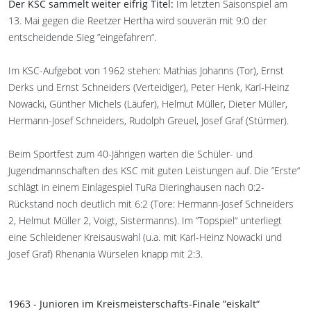
Der KSC sammelt weiter eifrig Titel:
Im letzten Saisonspiel am
13. Mai gegen die Reetzer Hertha wird souverän mit 9:0 der
entscheidende Sieg ”eingefahren“.
Im KSC-Aufgebot von 1962 stehen: Mathias Johanns (Tor), Ernst
Derks und Ernst Schneiders (Verteidiger), Peter Henk, Karl-Heinz
Nowacki, Günther Michels (Läufer), Helmut Müller, Dieter Müller,
Hermann-Josef Schneiders, Rudolph Greuel, Josef Graf (Stürmer).
Beim Sportfest zum 40-Jährigen warten die Schüler- und
Jugendmannschaften des KSC mit guten Leistungen auf. Die ”Erste“
schlägt in einem Einlagespiel TuRa Dieringhausen nach 0:2-
Rückstand noch deutlich mit 6:2 (Tore: Hermann-Josef Schneiders
2, Helmut Müller 2, Voigt, Sistermanns). Im ”Topspiel“ unterliegt
eine Schleidener Kreisauswahl (u.a. mit Karl-Heinz Nowacki und
Josef Graf) Rhenania Würselen knapp mit 2:3.
1963 - Junioren im Kreismeisterschafts-Finale ”eiskalt“