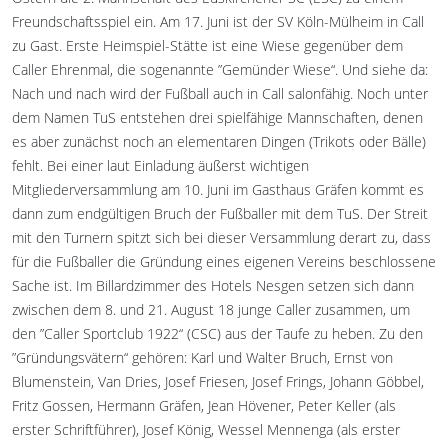
Freundschaftsspiel ein. Am 17. Juni ist der SV Köln-Mülheim in Call
zu Gast. Erste Heimspiel-Stätte ist eine Wiese gegenüber dem
Caller Ehrenmal, die sogenannte ”Gemünder Wiese“. Und siehe da:
Nach und nach wird der Fußball auch in Call salonfähig. Noch unter
dem Namen TuS entstehen drei spielfähige Mannschaften, denen
es aber zunächst noch an elementaren Dingen (Trikots oder Bälle)
fehlt. Bei einer laut Einladung äußerst wichtigen
Mitgliederversammlung am 10. Juni im Gasthaus Gräfen kommt es
dann zum endgültigen Bruch der Fußballer mit dem TuS. Der Streit
mit den Turnern spitzt sich bei dieser Versammlung derart zu, dass
für die Fußballer die Gründung eines eigenen Vereins beschlossene
Sache ist. Im Billardzimmer des Hotels Nesgen setzen sich dann
zwischen dem 8. und 21. August 18 junge Caller zusammen, um
den ”Caller Sportclub 1922“ (CSC) aus der Taufe zu heben. Zu den
”Gründungsvätern“ gehören: Karl und Walter Bruch, Ernst von
Blumenstein, Van Dries, Josef Friesen, Josef Frings, Johann Göbbel,
Fritz Gossen, Hermann Gräfen, Jean Hövener, Peter Keller (als
erster Schriftführer), Josef König, Wessel Mennenga (als erster