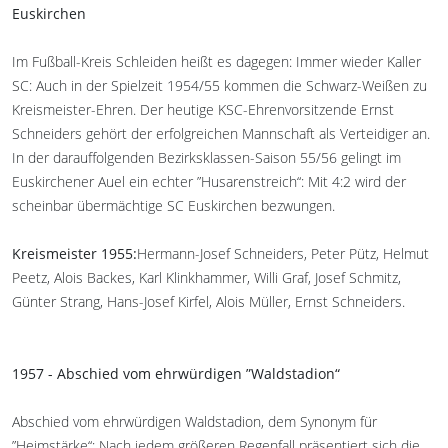
Euskirchen
Im Fußball-Kreis Schleiden heißt es dagegen: Immer wieder Kaller
SC: Auch in der Spielzeit 1954/55 kommen die Schwarz-Weißen zu
Kreismeister-Ehren. Der heutige KSC-Ehrenvorsitzende Ernst
Schneiders gehört der erfolgreichen Mannschaft als Verteidiger an.
In der darauffolgenden Bezirksklassen-Saison 55/56 gelingt im
Euskirchener Auel ein echter ”Husarenstreich“: Mit 4:2 wird der
scheinbar übermächtige SC Euskirchen bezwungen.
Kreismeister 1955:
Hermann-Josef Schneiders, Peter Pütz, Helmut
Peetz, Alois Backes, Karl Klinkhammer, Willi Graf, Josef Schmitz,
Günter Strang, Hans-Josef Kirfel, Alois Müller, Ernst Schneiders.
1957 - Abschied vom ehrwürdigen ”Waldstadion“
Abschied vom ehrwürdigen Waldstadion, dem Synonym für
”Heimstärke“: Nach jedem größeren Regenfall präsentiert sich die