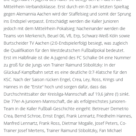
Mittelrhein-Verbandsklasse. Erst durch ein 0:3 am letzten Spieltag
gegen Alemannia Aachen wird der Staffelsieg und somit der Sprung
ins Endspiel verpasst. Entschädigt werden die Kaller Junioren
jedoch mit dem Mittelrhein-Pokalsieg: Nacheinander werden die
Teams von Merkenich, Beuel 06, VfL Erp, Schwarz-Weiß Köln sowie
Burtscheider TV Aachen (2:0-Endspielerfolg) besiegt, was zugleich
die Qualifikation für den Westdeutschen Fußballpokal bedeutet.
Erst im Halbfinale ist die A-Jugend des FC Schalke 04 eine Nummer
zu groß für die Jungs von Trainer Raimund Stibolitzky: In der
Glückauf-Kampfbahn setzt es eine deutliche 0:7-Klatsche für den
KSC. Nach der Saison rücken Engel, Crea, Ley, Ross, Krings und
Hannes in die ”Erste“ hoch und sorgen dafür, dass das
Durchschnittsalter der Kreisliga-Mannschaft auf 19,6 Jahre (!) sinkt.
Die 77er-A-Junioren-Mannschaft, die als erfolgreichstes Junioren-
Team in die Kaller Fußball-Geschichte eingeht: Betreuer Demetrio
Crea, Bernd Schroe, Ernst Engel, Frank Lennartz, Friedhelm Hannes,
Manfred Lennartz, Frank Ross, Dietmar Mogalle, Josef Peters, Co-
Trainer Josef Mertens, Trainer Raimund Stibolitzky, Fan Michael