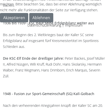
möchten. Bitte beachten Sie, dass bei einer Ablehnung womöglich
Backes.
nicht mehr alle Funktionalitäten der Seite zur Verfügung stehen.
Akzeptieren
Ablehnen
1936 bis 1939 - KSC baut seine Erfolgsbilanz weiter aus
Datenschutzerklärung
|
Impressum
Bis zum Beginn des 2. Weltkrieges baut der Kaller SC seine
Erfolgsbilanz auf insgesamt fünf Kreismeistertitel im Sportkreis
Schleiden aus.
Die KSC-Elf Ende der dreißiger Jahre:
Peter Backes, Josef Müller
II, Alfred Nüsgen, Willi Kruff, Rudi Dohr, Hans Skolarsky, Hermann
Walber, Franz Wegmann, Hans Drimborn, Erich Marquis, Severin
Züll.
1948 - Fusion zur Sport-Gemeinschaft (SG) Kall-Golbach
Nach den verheerenden Kriegsjahren knüpft der Kaller SC am 20.