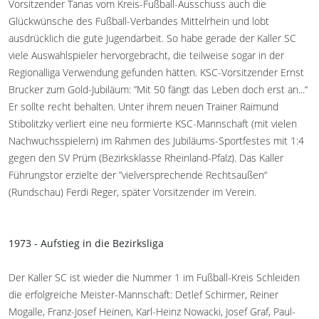
Vorsitzender Tanas vom Kreis-Fußball-Ausschuss auch die
Glückwünsche des Fußball-Verbandes Mittelrhein und lobt
ausdrücklich die gute Jugendarbeit. So habe gerade der Kaller SC
viele Auswahlspieler hervorgebracht, die teilweise sogar in der
Regionalliga Verwendung gefunden hätten. KSC-Vorsitzender Ernst
Brucker zum Gold-Jubiläum: ”Mit 50 fängt das Leben doch erst an...“
Er sollte recht behalten. Unter ihrem neuen Trainer Raimund
Stibolitzky verliert eine neu formierte KSC-Mannschaft (mit vielen
Nachwuchsspielern) im Rahmen des Jubiläums-Sportfestes mit 1:4
gegen den SV Prüm (Bezirksklasse Rheinland-Pfalz). Das Kaller
Führungstor erzielte der ”vielversprechende Rechtsaußen“
(Rundschau) Ferdi Reger, später Vorsitzender im Verein.
1973 - Aufstieg in die Bezirksliga
Der Kaller SC ist wieder die Nummer 1 im Fußball-Kreis Schleiden
die erfolgreiche Meister-Mannschaft: Detlef Schirmer, Reiner
Mogalle, Franz-Josef Heinen, Karl-Heinz Nowacki, Josef Graf, Paul-