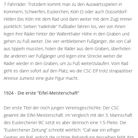
7 Fahrräder. Trotzdem kommt man zu den Auswärtsspielen in
Kommern, Schwerfen, Euskirchen, Köln (!) oder auch Düsseldorf-
Hilden (bis Köln mit dem Rad und dann weiter mit dem Zug) immer
pünktlich: Sieben ”radelnde“ Fußballer fahren los, vier von ihnen
legen ihre Räder hinter der Wallenthaler Höhe in den Graben und
gehen zu Fuß weiter. Die vier verbliebenen Fußgänger, die von Call
aus tippeln mussten, holen die Räder aus dem Graben, überholen
die anderen vier Fußgänger und legen eine Strecke weiter die
Räder wieder in den Graben, um zu Fuß weiterzulaufen. Vom Rad
geht es dann sofort auf den Platz, wo die CSC-Elf trotz strapaziöser
Anreise zumeist eine gute Figur macht.
1924 - Die erste ”Eifel-Meisterschaft“
Der erste Titel der noch jungen Vereinsgeschichte: Der CSC
gewinnt die Eifel-Meisterschaft. Im Vergleich mit der 3. Mannschaft
des Euskirchener BC setzt es aber dennoch eine 1:5-Pleite. Die
”Euskirchener Zeitung“ schreibt wörtlich: ”Call war ein eifriger
Gegner am Ball, jedoch die richtige Behandlung desselben fehlt ihm