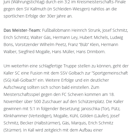
Juni (Währungstichtag) durch ein 3:2 im Kreismeisterschafts-Finale
gegen den SV Kallmuth (in Schleiden-Wiesgen) nahtlos an die
sportlichen Erfolge der 30er Jahre an.
Das Meister-Team:
Fußballobmann Heinrich Strunk, Josef Schmitz,
Erich Schmitz, Walter Gäs, Hermann Ley, Hubert Michels, Ludwig
Bons, Vorsitzender Wilhelm Peetz, Franz ”Büb“ Klein, Hermann
Walber, Siegfried Mogalle, Hans Müller, Hans Drimborn.
Um weiterhin eine schlagfertige Truppe stellen zu können, geht der
Kaller SC eine Fusion mit dem SSV Golbach zur ”Sportgemeinschaft
(SG) Kall-Golbach“ ein. Weitere Erfolge und ein deutlicher
Aufschwung sollten sich schon bald einstellen. Zum
Meisterschaftsspiel gegen den FC Scheven kommen am 18.
November über 500 Zuschauer auf den Schützenplatz. Die Kaller
gewinnen mit 5:1 in folgender Besetzung: Janoschka (Tor), Pütz,
Klinkhammer (Verteidiger), Mogalle, Kühl, Gölden (Läufer), Josef
Schmitz, Becker (Halbstürmer), Gäs, Marquis, Erich Schmitz
(Stürmer). In Kall wird zeitgleich mit dem Aufbau einer