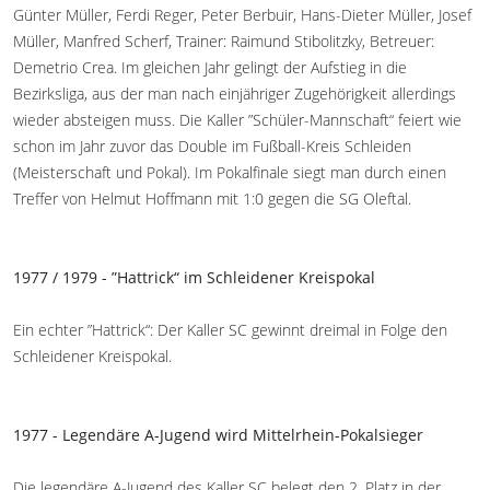
Günter Müller, Ferdi Reger, Peter Berbuir, Hans-Dieter Müller, Josef
Müller, Manfred Scherf, Trainer: Raimund Stibolitzky, Betreuer:
Demetrio Crea. Im gleichen Jahr gelingt der Aufstieg in die
Bezirksliga, aus der man nach einjähriger Zugehörigkeit allerdings
wieder absteigen muss. Die Kaller ”Schüler-Mannschaft“ feiert wie
schon im Jahr zuvor das Double im Fußball-Kreis Schleiden
(Meisterschaft und Pokal). Im Pokalfinale siegt man durch einen
Treffer von Helmut Hoffmann mit 1:0 gegen die SG Oleftal.
1977 / 1979 - ”Hattrick“ im Schleidener Kreispokal
Ein echter ”Hattrick“: Der Kaller SC gewinnt dreimal in Folge den
Schleidener Kreispokal.
1977 - Legendäre A-Jugend wird Mittelrhein-Pokalsieger
Die legendäre A-Jugend des Kaller SC belegt den 2. Platz in der