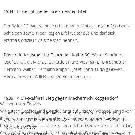
1934 - Erster offizieller Kreismeister-Titel
Der Kaller SC baut seine sportliche Vormachtstellung im Sportkreis
Schleiden sowie in der Region Eifel weiter aus und darf sich
erstmals offiziell ”Kreismeister“ nennen.
Das erste Kreismeister-Team des Kaller SC
: Walter Schröder,
Josef Schüttler, Michael Schüttler, Franz Wegmann, Toni Schüttler,
Hermann Walber, Hermann Krapohl, Josef Hohn, Ludwig Greven,
Hermann Hohn, Willi Brandner, Erich Perlstein.
1935 - 4:0-Pokalfinal-Sieg gegen Mechernich-Roggendorf
Wir benutzen Cookies
Wir nutzen Cookies und Google Fonts auf unserer Website. Einige von
Durch einen vor allem in dieser Höhe unerwarteten 4:0-Erfolg
ihnen sind essenziell für den Betrieb der Seite, während andere uns
gegen den 1.FC Mechernich-Roggendorf wird der Kaller SC auch
helfen, diese Website und die Nutzererfahrung zu verbessern (Tracking
Pokalkreismeister
Cookies). Sie können selbst entscheiden, ob Sie die Cookies zulassen
in der vielbeschäftigten KSC-Hintermannschaft überragt Torwart