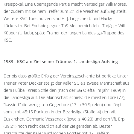
Kreispokal. Eine überragende Partie macht Verteidiger Willi Möres,
der zudem mit seinem Treffer zum 2:1 die Weichen auf Sieg stellt.
Weitere KSC-Torschützen sind H.-J. Lingscheidt und Hacky
Lückerath. Bei Endspielgegner TuS Mechernich fehlt Torjäger Willi
Küpper (Urlaub), späterTrainer der jungen Landesliga-Truppe des
KSC.
1983 - KSC am Ziel seiner Träume: 1. Landesliga-Aufstieg
Der bis dato größte Erfolg der Vereinsgeschichte ist perfekt: Unter
Trainer Peter Decker steigt der Kaller SC als zweite Mannschaft aus
dem Fußball-Kreis Schleiden (nach der SG Oleftal im Jahr 1969) in
die Landesliga auf. Die Mannschaft schießt die meisten Tore (77),
”kassiert“ die wenigsten Gegentore (17 in 30 Spielen) und fängt
somit mit 45:15 Punkten in der Bezirksliga (Staffel 4) den VfL
Euskirchen, Germania Vossenack (jeweils 40:20) und den VfL Erp
(39:21) noch recht deutlich auf der Zielgeraden ab. Bester
Torschütze der Kaller wird Jochen Förster mit 27 Treffern.